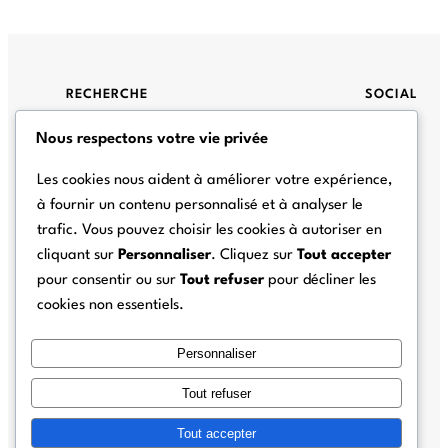
RECHERCHE
SOCIAL
Search
Nous respectons votre vie privée
Facebook
Les cookies nous aident à améliorer votre expérience,
à fournir un contenu personnalisé et à analyser le
trafic. Vous pouvez choisir les cookies à autoriser en
À propos
cliquant sur
Personnaliser
. Cliquez sur
Tout accepter
Blog
pour consentir ou sur
Tout refuser
pour décliner les
cookies non essentiels.
Condition générales
Personnaliser
Politique de confidentialité et témoins
Tout refuser
Laisser un commentaire
Tout accepter