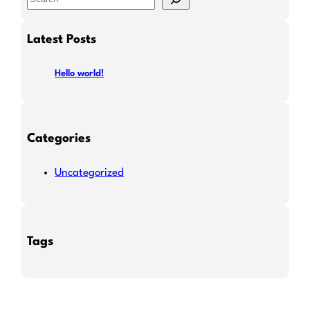
e
a
Latest Posts
r
c
Hello world!
h
Categories
Uncategorized
Tags