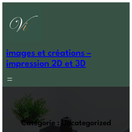
Aller
au
contenu
images et créations –
impression 2D et 3D
Catégorie :
Uncategorized