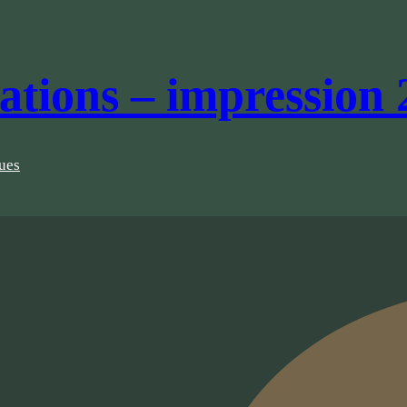
éations – impression
ques
?