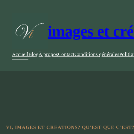
Aller
au
contenu
images et cr
Accueil
Blog
À propos
Contact
Conditions générales
Politi
VI, IMAGES ET CRÉATIONS? QU’EST QUE C’EST